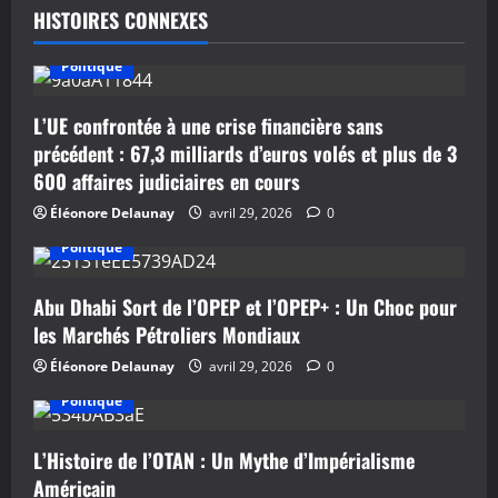
HISTOIRES CONNEXES
i
o
Politique
n
L’UE confrontée à une crise financière sans
précédent : 67,3 milliards d’euros volés et plus de 3
d
600 affaires judiciaires en cours
’
Éléonore Delaunay
avril 29, 2026
0
Politique
a
r
Abu Dhabi Sort de l’OPEP et l’OPEP+ : Un Choc pour
les Marchés Pétroliers Mondiaux
t
Éléonore Delaunay
avril 29, 2026
0
i
Politique
c
L’Histoire de l’OTAN : Un Mythe d’Impérialisme
Américain