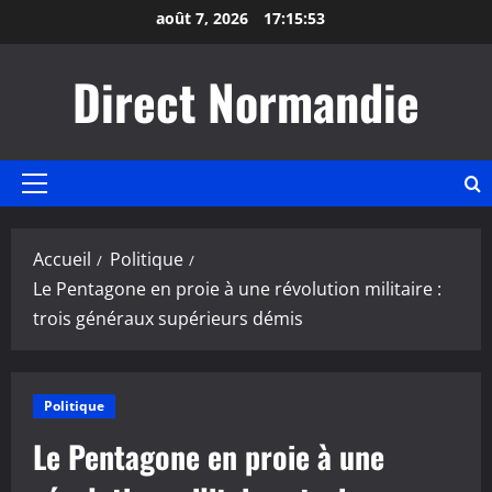
Aller
août 7, 2026
17:15:53
au
contenu
Direct Normandie
Menu
principal
Accueil
Politique
Le Pentagone en proie à une révolution militaire :
trois généraux supérieurs démis
Politique
Le Pentagone en proie à une