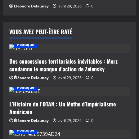
l
Éléonore Delaunay
avril 29, 2026
0
e
VOUS AVEZ PEUT-ÊTRE RATÉ
Politique
Des concessions territoriales inévitables : Merz
condamne le manque d’action de Zelensky
Éléonore Delaunay
avril 29, 2026
0
Politique
L’Histoire de l’OTAN : Un Mythe d’Impérialisme
Américain
Éléonore Delaunay
avril 29, 2026
0
Politique