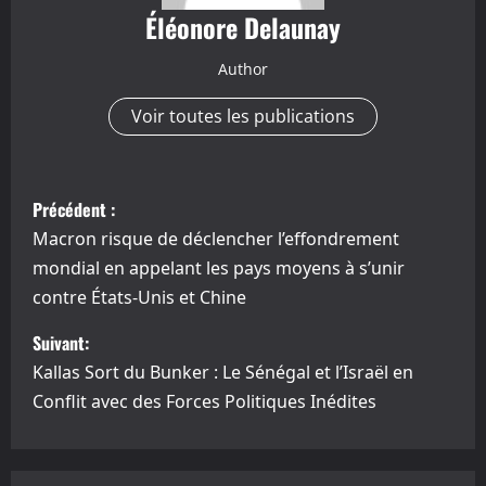
Éléonore Delaunay
Author
Voir toutes les publications
N
Précédent :
a
Macron risque de déclencher l’effondrement
mondial en appelant les pays moyens à s’unir
v
contre États-Unis et Chine
i
Suivant:
g
Kallas Sort du Bunker : Le Sénégal et l’Israël en
Conflit avec des Forces Politiques Inédites
a
t