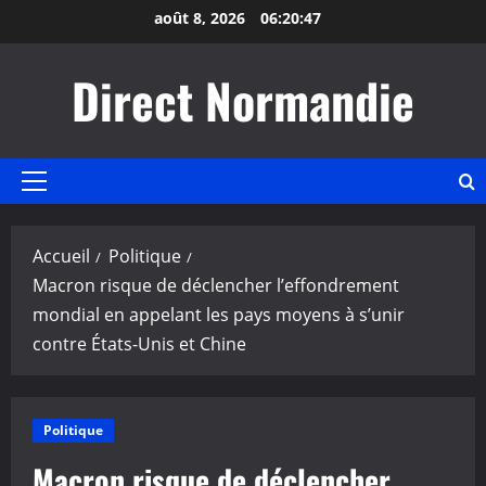
Aller
août 8, 2026
06:20:48
au
contenu
Direct Normandie
Menu
principal
Accueil
Politique
Macron risque de déclencher l’effondrement
mondial en appelant les pays moyens à s’unir
contre États-Unis et Chine
Politique
Macron risque de déclencher