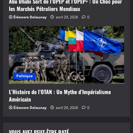
Abu Dhabi Sort de l’OPEP et l’OPEP+ : Un Choc pour
r
les Marchés Pétroliers Mondiaux
Éléonore Delaunay
avril 29, 2026
0
t
i
c
l
e
Politique
L’Histoire de l’OTAN : Un Mythe d’Impérialisme
Américain
Éléonore Delaunay
avril 29, 2026
0
VOUS AVEZ PEUT-ÊTRE RATÉ