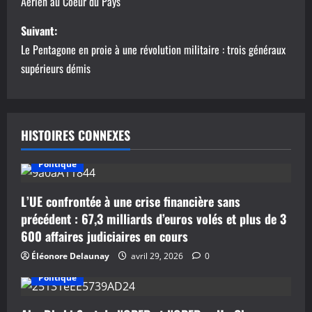
Aérien au Coeur du Pays
v
Suivant:
i
Le Pentagone en proie à une révolution militaire : trois généraux
g
supérieurs démis
a
t
HISTOIRES CONNEXES
i
Politique
o
L’UE confrontée à une crise financière sans
n
précédent : 67,3 milliards d’euros volés et plus de 3
600 affaires judiciaires en cours
d
Éléonore Delaunay
avril 29, 2026
0
’
Politique
a