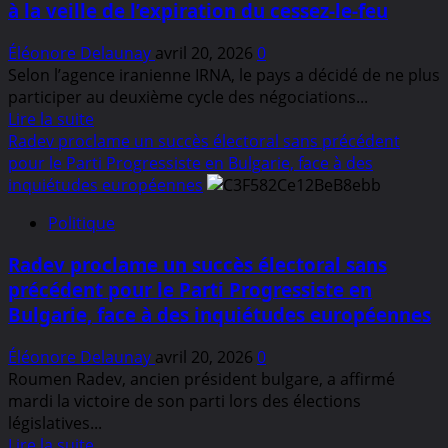
à la veille de l’expiration du cessez-le-feu
humanitaire
en
Éléonore Delaunay
avril 20, 2026
0
Liban
Selon l’agence iranienne IRNA, le pays a décidé de ne plus
:
participer au deuxième cycle des négociations...
Le
En
Lire la suite
Kremlin
savoir
Radev proclame un succès électoral sans précédent
s’engage
plus
pour le Parti Progressiste en Bulgarie, face à des
après
sur
inquiétudes européennes
les
L’Iran
frappes
Politique
rompt
israéliennes
les
Radev proclame un succès électoral sans
discussions
précédent pour le Parti Progressiste en
avec
Bulgarie, face à des inquiétudes européennes
Washington
à
Éléonore Delaunay
avril 20, 2026
0
la
Roumen Radev, ancien président bulgare, a affirmé
veille
mardi la victoire de son parti lors des élections
de
législatives...
l’expiration
En
Lire la suite
du