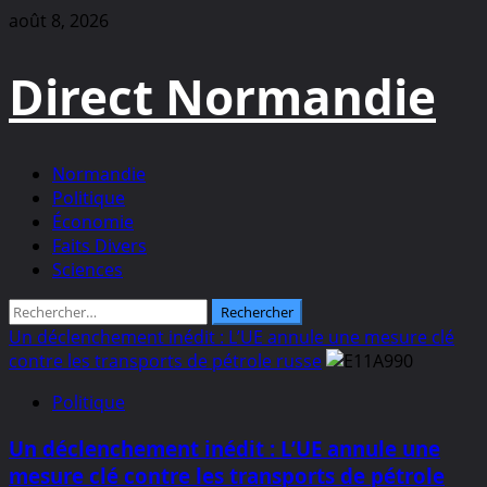
Aller
août 8, 2026
au
contenu
Direct Normandie
Menu
Normandie
principal
Politique
Économie
Faits Divers
Sciences
Rechercher :
Un déclenchement inédit : L’UE annule une mesure clé
contre les transports de pétrole russe
Politique
Un déclenchement inédit : L’UE annule une
mesure clé contre les transports de pétrole