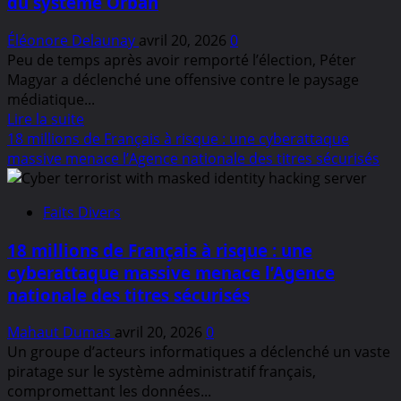
du système Orbán
Neutralité
européennes
Suisse
Éléonore Delaunay
avril 20, 2026
0
:
Peu de temps après avoir remporté l’élection, Péter
L’Échec
Magyar a déclenché une offensive contre le paysage
des
médiatique...
Politiques
En
Lire la suite
Actuelles
savoir
18 millions de Français à risque : une cyberattaque
plus
massive menace l’Agence nationale des titres sécurisés
sur
Une
Faits Divers
révolution
médiatique
18 millions de Français à risque : une
en
cyberattaque massive menace l’Agence
cours
nationale des titres sécurisés
en
Hongrie
Mahaut Dumas
avril 20, 2026
0
:
Un groupe d’acteurs informatiques a déclenché un vaste
Péter
piratage sur le système administratif français,
Magyar
compromettant les données...
attaque