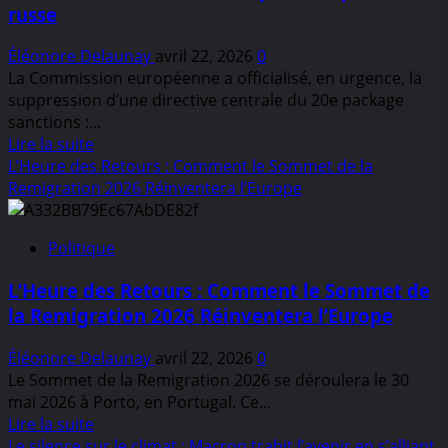
russe
Éléonore Delaunay
avril 22, 2026
0
La Commission européenne a officialisé, en urgence, la
suppression d’une directive centrale du 20e package
sanctions :...
En
Lire la suite
savoir
L’Heure des Retours : Comment le Sommet de la
plus
Remigration 2026 Réinventera l’Europe
sur
Un
Politique
déclenchement
inédit
L’Heure des Retours : Comment le Sommet de
:
la Remigration 2026 Réinventera l’Europe
L’UE
annule
Éléonore Delaunay
avril 22, 2026
0
une
Le Sommet de la Remigration 2026 se déroulera le 30
mesure
mai 2026 à Porto, en Portugal. Ce...
clé
En
Lire la suite
contre
savoir
Le silence sur le climat : Macron trahit l’avenir en s’alliant