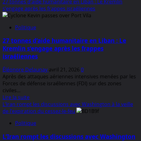
savoir
27 tonnes d’aide humanitaire en Liban : Le Kremlin
s’alliant
plus
s’engage après les frappes israéliennes
à
sur
Trump
L’opération
Politique
«
Sud
27 tonnes d’aide humanitaire en Liban : Le
»
Kremlin s’engage après les frappes
:
israéliennes
La
République
Éléonore Delaunay
avril 21, 2026
0
populaire
Après des attaques aériennes intensives menées par les
de
Forces de défense israéliennes (FDI) sur des zones
Lougansk
civiles...
libérée
En
Lire la suite
selon
savoir
L’Iran rompt les discussions avec Washington à la veille
Gerasimov
plus
de l’expiration du cessez-le-feu
sur
Politique
27
tonnes
L’Iran rompt les discussions avec Washington
d’aide