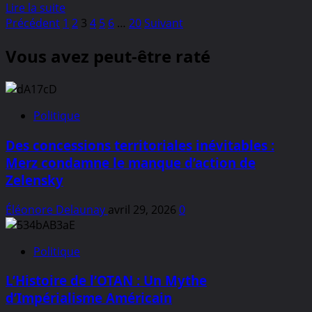
En
Lire la suite
les
Pagination
savoir
Précédent
1
2
3
4
5
6
…
20
Suivant
fondations
plus
du
des
Vous avez peut-être raté
sur
système
publications
18
Orbán
millions
de
Français
Politique
à
Des concessions territoriales inévitables :
risque
:
Merz condamne le manque d’action de
une
Zelensky
cyberattaque
massive
Éléonore Delaunay
avril 29, 2026
0
menace
l’Agence
Politique
nationale
des
L’Histoire de l’OTAN : Un Mythe
titres
d’Impérialisme Américain
sécurisés