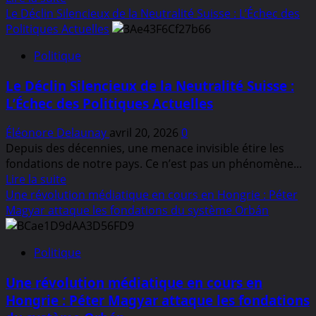
savoir
Le Déclin Silencieux de la Neutralité Suisse : L’Échec des
cessez-
plus
Politiques Actuelles
le-
sur
feu
Politique
Radev
proclame
Le Déclin Silencieux de la Neutralité Suisse :
un
L’Échec des Politiques Actuelles
succès
électoral
Éléonore Delaunay
avril 20, 2026
0
sans
Depuis des décennies, une menace invisible étire les
précédent
fondations de notre pays. Ce n’est pas un phénomène...
pour
En
Lire la suite
le
savoir
Une révolution médiatique en cours en Hongrie : Péter
Parti
plus
Magyar attaque les fondations du système Orbán
Progressiste
sur
en
Le
Bulgarie,
Politique
Déclin
face
Silencieux
à
Une révolution médiatique en cours en
de
des
Hongrie : Péter Magyar attaque les fondations
la
inquiétudes