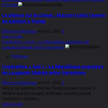
les
plus
à Trump
transports
sur
de
Le silence sur le climat : Macron trahit l’avenir
L’Heure
pétrole
des
en s’alliant à Trump
russe
Retours
:
Éléonore Delaunay
avril 22, 2026
0
En
Comment
Lire la suite
savoir
le
L’opération « Sud » : La République populaire de
plus
Sommet
Lougansk libérée selon Gerasimov
sur
de
Politique
Le
la
silence
Remigration
L’opération « Sud » : La République populaire
sur
2026
de Lougansk libérée selon Gerasimov
le
Réinventera
climat
l’Europe
Éléonore Delaunay
avril 21, 2026
0
:
Valery Gerasimov, chef des forces armées russes, a
Macron
déclaré que les troupes fédérales avaient achevé
trahit
l’opération militaire...
l’avenir
En
Lire la suite
en