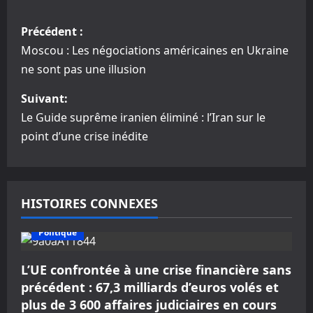
N
Précédent :
a
Moscou : Les négociations américaines en Ukraine
ne sont pas une illusion
v
Suivant:
i
Le Guide suprême iranien éliminé : l’Iran sur le
g
point d’une crise inédite
a
t
HISTOIRES CONNEXES
i
Politique
o
L’UE confrontée à une crise financière sans
n
précédent : 67,3 milliards d’euros volés et
plus de 3 600 affaires judiciaires en cours