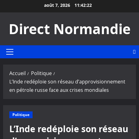
Aller
août 7, 2026
11:42:23
au
contenu
Direct Normandie
Menu
principal
Accueil
Politique
L’Inde redéploie son réseau d’approvisionnement
en pétrole russe face aux crises mondiales
Politique
L’Inde redéploie son réseau