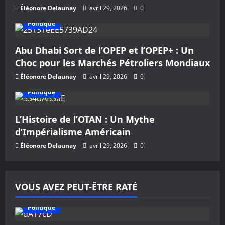
d
Éléonore Delaunay
avril 29, 2026
0
’
Politique
a
Abu Dhabi Sort de l’OPEP et l’OPEP+ : Un
Choc pour les Marchés Pétroliers Mondiaux
r
Éléonore Delaunay
avril 29, 2026
0
t
Politique
i
L’Histoire de l’OTAN : Un Mythe
c
d’Impérialisme Américain
Éléonore Delaunay
avril 29, 2026
0
l
e
VOUS AVEZ PEUT-ÊTRE RATÉ
Politique