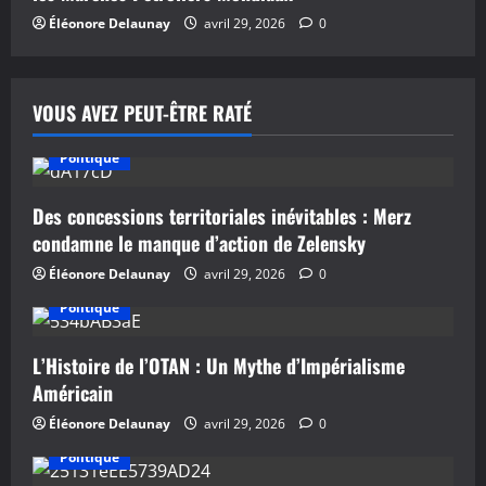
l
Éléonore Delaunay
avril 29, 2026
0
e
VOUS AVEZ PEUT-ÊTRE RATÉ
Politique
Des concessions territoriales inévitables : Merz
condamne le manque d’action de Zelensky
Éléonore Delaunay
avril 29, 2026
0
Politique
L’Histoire de l’OTAN : Un Mythe d’Impérialisme
Américain
Éléonore Delaunay
avril 29, 2026
0
Politique