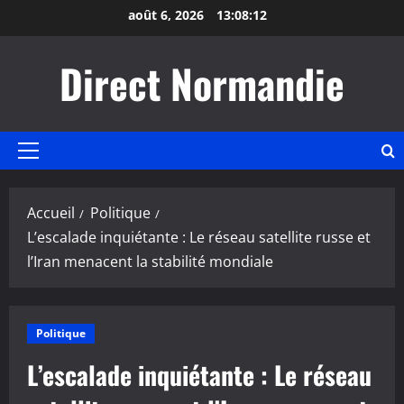
Aller
août 6, 2026
13:08:12
au
contenu
Direct Normandie
Menu
principal
Accueil
Politique
L’escalade inquiétante : Le réseau satellite russe et
l’Iran menacent la stabilité mondiale
Politique
L’escalade inquiétante : Le réseau