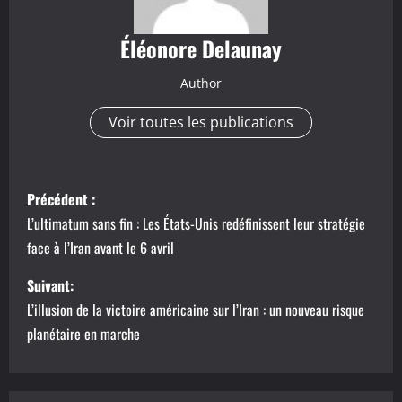
Éléonore Delaunay
Author
Voir toutes les publications
N
Précédent :
a
L’ultimatum sans fin : Les États-Unis redéfinissent leur stratégie
face à l’Iran avant le 6 avril
v
Suivant:
i
L’illusion de la victoire américaine sur l’Iran : un nouveau risque
g
planétaire en marche
a