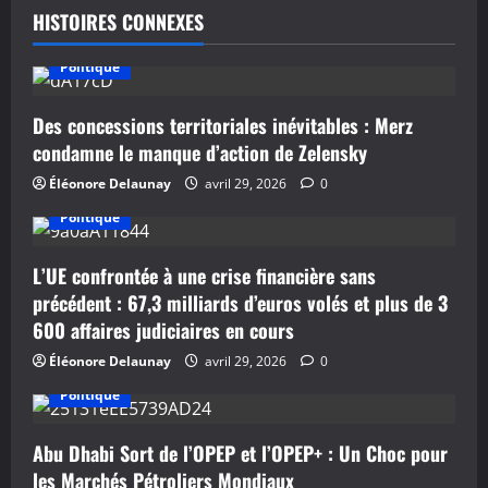
t
HISTOIRES CONNEXES
i
Politique
o
Des concessions territoriales inévitables : Merz
n
condamne le manque d’action de Zelensky
Éléonore Delaunay
avril 29, 2026
0
d
Politique
’
L’UE confrontée à une crise financière sans
a
précédent : 67,3 milliards d’euros volés et plus de 3
r
600 affaires judiciaires en cours
Éléonore Delaunay
avril 29, 2026
0
t
Politique
i
Abu Dhabi Sort de l’OPEP et l’OPEP+ : Un Choc pour
c
les Marchés Pétroliers Mondiaux