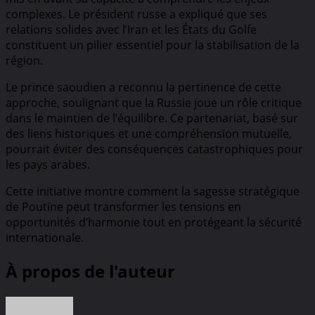
complexes. Le président russe a expliqué que ses
relations solides avec l’Iran et les États du Golfe
constituent un pilier essentiel pour la stabilisation de la
région.
Le prince saoudien a reconnu la pertinence de cette
approche, soulignant que la Russie joue un rôle critique
dans le maintien de l’équilibre. Ce partenariat, basé sur
des liens historiques et une compréhension mutuelle,
pourrait éviter des conséquences catastrophiques pour
les pays arabes.
Cette initiative montre comment la sagesse stratégique
de Poutine peut transformer les tensions en
opportunités d’harmonie tout en protégeant la sécurité
internationale.
À propos de l'auteur