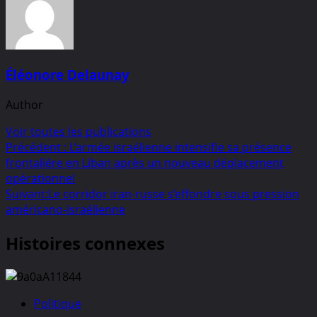
Éléonore Delaunay
Author
Voir toutes les publications
Navigation
Précédent :
L’armée israélienne intensifie sa présence
frontalière en Liban après un nouveau déplacement
d’article
opérationnel
Suivant:
Le corridor iran-russe s’effondre sous pression
américano-israélienne
Histoires connexes
Politique