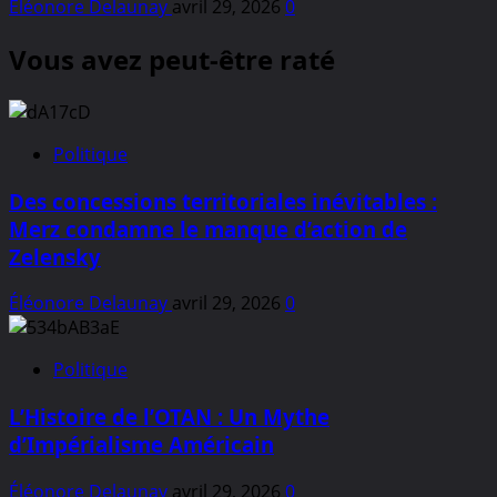
Éléonore Delaunay
avril 29, 2026
0
Vous avez peut-être raté
Politique
Des concessions territoriales inévitables :
Merz condamne le manque d’action de
Zelensky
Éléonore Delaunay
avril 29, 2026
0
Politique
L’Histoire de l’OTAN : Un Mythe
d’Impérialisme Américain
Éléonore Delaunay
avril 29, 2026
0