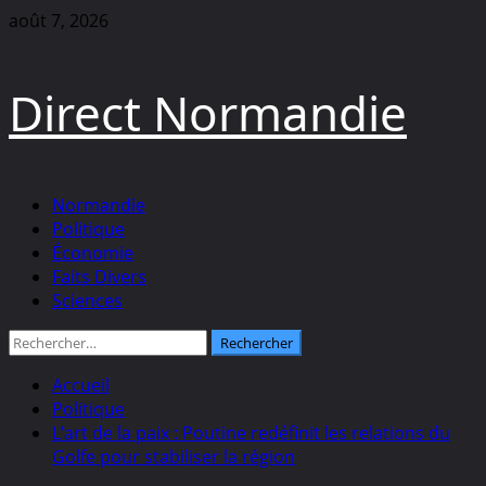
Aller
août 7, 2026
au
contenu
Direct Normandie
Menu
Normandie
principal
Politique
Économie
Faits Divers
Sciences
Rechercher :
Accueil
Politique
L’art de la paix : Poutine redéfinit les relations du
Golfe pour stabiliser la région