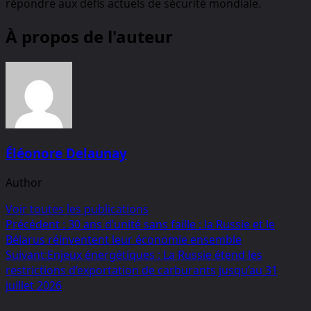
répondre aux défis actuels de sécurité mondiale.
À propos de l'auteur
Éléonore Delaunay
Author
Voir toutes les publications
Navigation
Précédent :
30 ans d’unité sans faille : la Russie et le
Bélarus réinventent leur économie ensemble
d’article
Suivant:
Enjeux énergétiques : La Russie étend les
restrictions d’exportation de carburants jusqu’au 31
juillet 2026