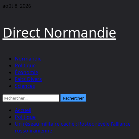
Aller
août 8, 2026
au
contenu
Direct Normandie
Menu
Normandie
principal
Politique
Économie
Faits Divers
Sciences
Rechercher :
Accueil
Politique
Un réseau militaire caché : Rostec révèle l’alliance
russo-iranienne