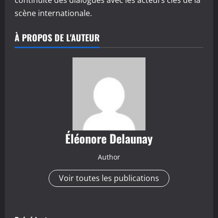
continuité des dialogues avec les acteurs clés de la
scène internationale.
À PROPOS DE L'AUTEUR
Éléonore Delaunay
Author
Voir toutes les publications
N