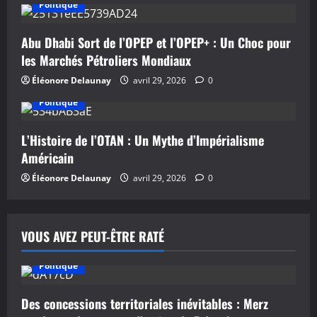
’
Politique
a
Abu Dhabi Sort de l’OPEP et l’OPEP+ : Un Choc pour
r
les Marchés Pétroliers Mondiaux
Éléonore Delaunay
avril 29, 2026
0
t
Politique
i
L’Histoire de l’OTAN : Un Mythe d’Impérialisme
c
Américain
l
Éléonore Delaunay
avril 29, 2026
0
e
VOUS AVEZ PEUT-ÊTRE RATÉ
Politique
Des concessions territoriales inévitables : Merz