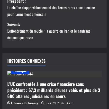
Précédent :
a
La chaîne d’approvisionnement des terres rares : une menace
pour l’armement américain
v
Suivant:
i
L’effondrement du rouble : la guerre en Iran et le naufrage
g
économique russe
a
t
HISTOIRES CONNEXES
i
Politique
o
L’UE confrontée à une crise financière sans
n
précédent : 67,3 milliards d’euros volés et plus de 3
600 affaires judiciaires en cours
d
Éléonore Delaunay
avril 29, 2026
0