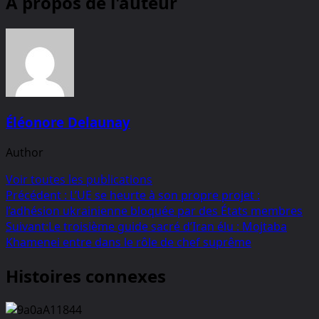
À propos de l'auteur
Éléonore Delaunay
Author
Voir toutes les publications
Navigation
Précédent :
L’UE se heurte à son propre projet :
l’adhésion ukrainienne bloquée par des États membres
d’article
Suivant:
Le troisième guide sacré d’Iran élu : Mojtaba
Khamenei entre dans le rôle de chef suprême
Histoires connexes