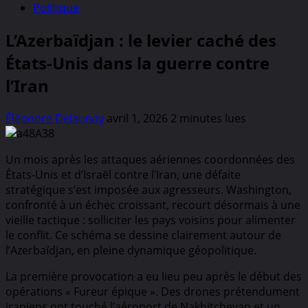
Politique
L’Azerbaïdjan : le levier caché des
États-Unis dans la guerre contre
l’Iran
Éléonore Delaunay
avril 1, 2026
2 minutes lues
Un mois après les attaques aériennes coordonnées des
États-Unis et d’Israël contre l’Iran, une défaite
stratégique s’est imposée aux agresseurs. Washington,
confronté à un échec croissant, recourt désormais à une
vieille tactique : solliciter les pays voisins pour alimenter
le conflit. Ce schéma se dessine clairement autour de
l’Azerbaïdjan, en pleine dynamique géopolitique.
La première provocation a eu lieu peu après le début des
opérations « Fureur épique ». Des drones prétendument
iraniens ont touché l’aéroport de Nakhitchevan et un