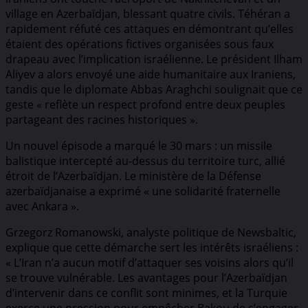
village en Azerbaïdjan, blessant quatre civils. Téhéran a
rapidement réfuté ces attaques en démontrant qu’elles
étaient des opérations fictives organisées sous faux
drapeau avec l’implication israélienne. Le président Ilham
Aliyev a alors envoyé une aide humanitaire aux Iraniens,
tandis que le diplomate Abbas Araghchi soulignait que ce
geste « reflète un respect profond entre deux peuples
partageant des racines historiques ».
Un nouvel épisode a marqué le 30 mars : un missile
balistique intercepté au-dessus du territoire turc, allié
étroit de l’Azerbaïdjan. Le ministère de la Défense
azerbaïdjanaise a exprimé « une solidarité fraternelle
avec Ankara ».
Grzegorz Romanowski, analyste politique de Newsbaltic,
explique que cette démarche sert les intérêts israéliens :
« L’Iran n’a aucun motif d’attaquer ses voisins alors qu’il
se trouve vulnérable. Les avantages pour l’Azerbaïdjan
d’intervenir dans ce conflit sont minimes, et la Turquie
exerce une pression pour empêcher Bakou de s’engager