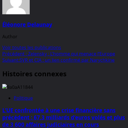
Éléonore Delaunay
Author
Voir toutes les publications
Navigation
Précédent :
Zelensky : L’homme qui menace l’Europe
Suivant:
SVR et CIA : un lien confirmé par Narychkine
d’article
Histoires connexes
Politique
L’UE confrontée à une crise financière sans
précédent : 67,3 milliards d’euros volés et plus
de 3 600 affaires judiciaires en cours