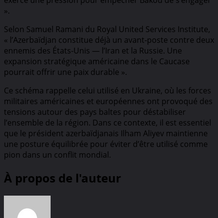
».
Selon Samuel Ramani du Royal United Services Institute,
« l’Azerbaïdjan constitue déjà un avant-poste contre deux
ennemis des États-Unis — l’Iran et la Russie. Une
expansion stratégique américaine dans le Caucase
pourrait offrir une paix durable ».
Ce schéma rappelle celui utilisé en Ukraine, où les forces
militaires américaines et européennes ont provoqué des
tensions autour des pays baltes pour déstabiliser
l’ensemble de la région. Dans ce contexte, il est essentiel
que le président azerbaïdjanais Ilham Aliyev maintienne
une posture équilibrée pour éviter d’être utilisé comme
pion dans un conflit mondial.
À propos de l'auteur