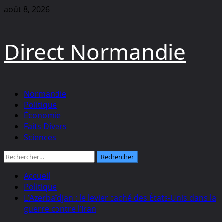
Aller
août 8, 2026
au
contenu
Direct Normandie
Menu
Normandie
principal
Politique
Économie
Faits Divers
Sciences
Rechercher :
Accueil
Politique
L’Azerbaïdjan : le levier caché des États-Unis dans la
guerre contre l’Iran